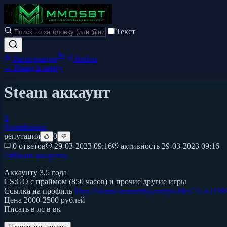
Текст
Регистрация
Войти
← Назад в ленту
Steam аккаунт
S
Sweetheartes
репутация
0
0 ответов
29-03-2023 09:16
активность
29-03-2023 09:16
#
Steam аккаунты
Аккаунту 3,5 года
CS:GO с праймом (850 часов) и прочие другие игры
Ссылка на профиль
https://steamcommunity.com/profiles/7656119
Цена 2000-2500 рублей
Писать в лс в вк