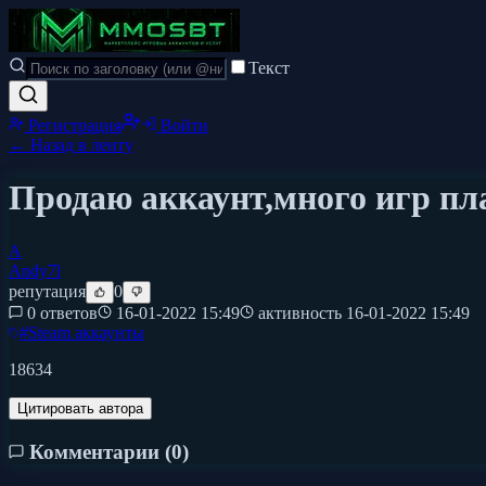
Текст
Регистрация
Войти
← Назад в ленту
Продаю аккаунт,много игр пл
A
Andy7l
репутация
0
0 ответов
16-01-2022 15:49
активность
16-01-2022 15:49
#
Steam аккаунты
18634
Цитировать автора
Комментарии (
0
)