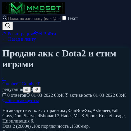
Текст
Регистрация
Войти
← Назад в ленту
Продаю акк с Dota2 и стим
играми
G
GumberT GumberT
репутация
0
0 ответов
01-03-2022 08:48
активность
01-03-2022 08:48
#
Steam аккаунты
На аккаунте есть: кс с праймом ,RainBowSix,Astroneer,Fall
Gays,Dont Starve, dishonard 2,Hades,Mk X,Spore, Rocket Leage,
Цивилизация 6.
Dota 2 (2600ч) ,10к порядочность ,1500ммр.