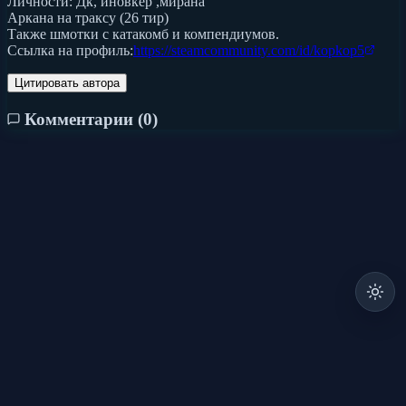
Личности: Дк, иновкер ,мирана
Аркана на траксу (26 тир)
Также шмотки с катакомб и компендиумов.
Ссылка на профиль:
https://steamcommunity.com/id/kopkop5
Цитировать автора
Комментарии (
0
)