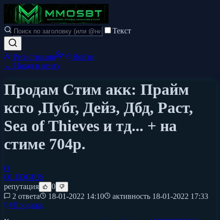
Текст
Регистрация
Войти
← Назад в ленту
Продам Стим акк: Прайм
ксго ,Пубг, Дейз, Дбд, Раст,
Sea of Thieves и тд... + на
стиме 704р.
O
OLEDGIUS
репутация
0
2 ответа
18-01-2022 14:10
активность
18-01-2022 17:33
#
Продажа