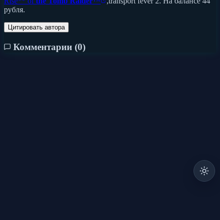
Rise** of
the
Tomb
Raider
™
,transport fever 2. На балансе 44
рубля.
Цитировать автора
Комментарии (
0
)