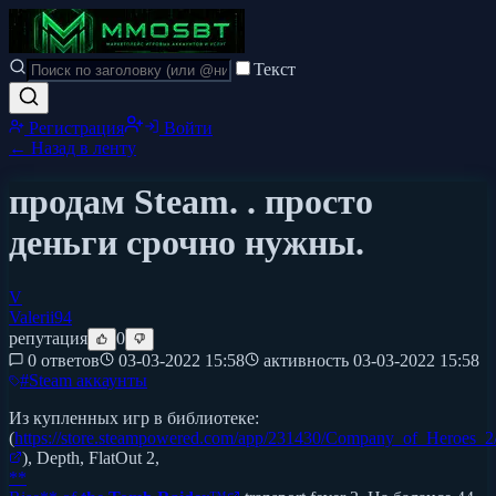
Текст
Регистрация
Войти
← Назад в ленту
продам Steam. . просто
деньги срочно нужны.
V
Valerii94
репутация
0
0 ответов
03-03-2022 15:58
активность
03-03-2022 15:58
#
Steam аккаунты
Из купленных игр в библиотеке:
(
https://store.steampowered.com/app/231430/Company_of_Heroes_2
), Depth, FlatOut 2,
**