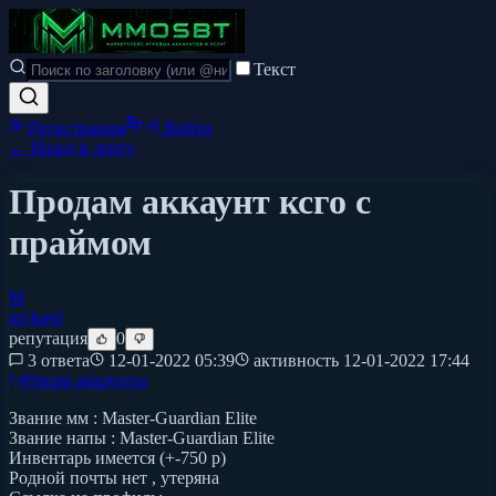
Текст
Регистрация
Войти
← Назад в ленту
Продам аккаунт ксго с
праймом
M
m1kas0
репутация
0
3 ответа
12-01-2022 05:39
активность
12-01-2022 17:44
#
Steam аккаунты
Звание мм : Master-Guardian Elite
Звание напы : Master-Guardian Elite
Инвентарь имеется (+-750 р)
Родной почты нет , утеряна