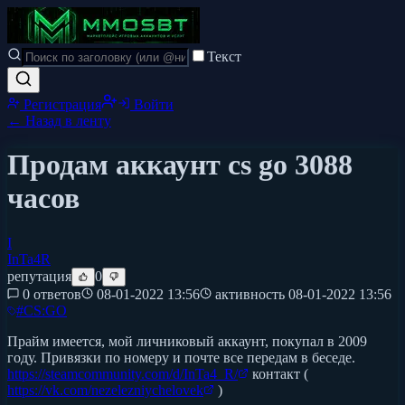
Текст
Регистрация
Войти
← Назад в ленту
Продам аккаунт cs go 3088
часов
I
InTa4R
репутация
0
0 ответов
08-01-2022 13:56
активность
08-01-2022 13:56
#
CS:GO
Прайм имеется, мой личниковый аккаунт, покупал в 2009
году. Привязки по номеру и почте все передам в беседе.
https://steamcommunity.com/d/InTa4_R/
контакт (
https://vk.com/nezelezniychelovek
)