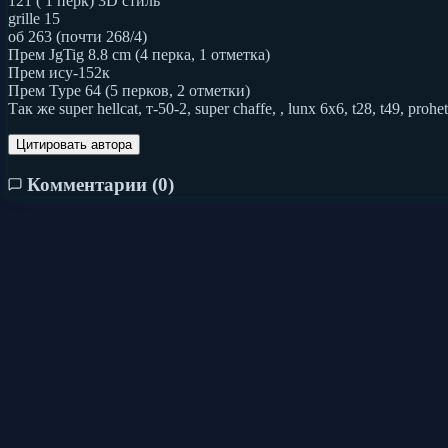
121 ( 1 перк) 3D стиль
grille 15
об 263 (почти 268/4)
Прем JgTig 8.8 cm (4 перка, 1 отметка)
Прем ису-152к
Прем Type 64 (5 перков, 2 отметки)
Так же super hellcat, т-50-2, super chaffe, , lunx 6x6, t28, t49,
Цитировать автора
Комментарии (
0
)