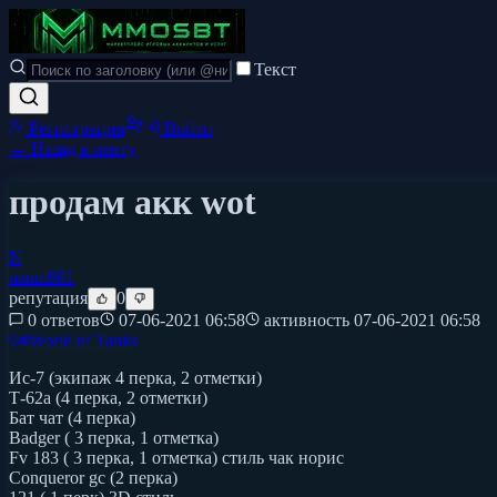
Текст
Регистрация
Войти
← Назад в ленту
продам акк wot
N
naum981
репутация
0
0 ответов
07-06-2021 06:58
активность
07-06-2021 06:58
#
World of Tanks
Ис-7 (экипаж 4 перка, 2 отметки)
Т-62а (4 перка, 2 отметки)
Бат чат (4 перка)
Badger ( 3 перка, 1 отметка)
Fv 183 ( 3 перка, 1 отметка) стиль чак норис
Conqueror gc (2 перка)