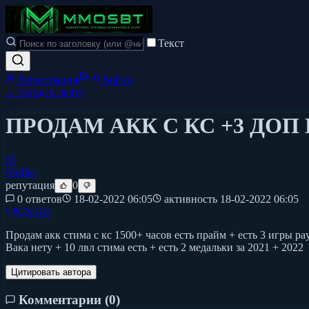
Текст
Регистрация
Войти
← Назад в ленту
ПРОДАМ АКК С КС +3 ДОП 
M
MoIIas
репутация
0
0 ответов
18-02-2022 06:05
активность
18-02-2022 06:05
#
CS:GO
Продам акк стима с кс 1500+ часов есть прайм + есть 3 игры pay
Вака нету + 10 лвл стима есть + есть 2 медальки за 2021 + 2022
Цитировать автора
Комментарии (
0
)