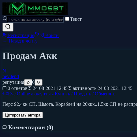
Текст
Регистрация
Войти
← Назад в ленту
Продам Акк
N
nevilend
репутация
0
0 ответов
24-08-2021 12:45
активность
24-08-2021 12:45
#
Eve Online аккаунты - Купить / Продать / Обменять
Перс 92,4кк СП. Шмота, Кораблей на 20ккк..1,5кк СП не расп
Цитировать автора
Комментарии (
0
)