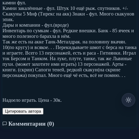
камни фул.
Камни закалённые - фул. Штук 10 ещё рыж. спутников. +/-
Скакуны 5 Миф (Тирекс на акк) Знаки - фул. Много скакунов
эпик.
Дары и компании - фул.(вроде)
Инвентарь по сумкам - фул. Редкие внешки. Банк - 85 ячеек и
много полезного барахла в нём.
Так же есть на акке Танк-Металдрак. на половину вкачян.
10(по кругу) и всякое. . . Перекидываете шмот с берса на танка
и играете. Всего 13 персонажей, есть и раса - Гитиянки. Играл
ток Берсом и Танком. На луке, плуте, танке, так же Львиные
пухи. (может захотите ими играть) 13 персонажей. Арты -
книги. (скрин) Сапоги теней, редкий скакун(на скрине
персонажа) покупал. Много ещё чё есть, всё не помню. . .
Надоело играть. Цена - 30к.
Цитировать автора
Комментарии (
0
)