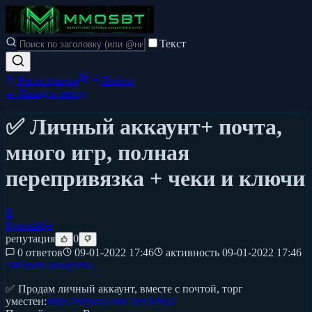
Текст
Регистрация
Войти
← Назад в ленту
✅ Личный аккаунт+ почта,
много игр, полная
перепривязка + чеки и ключи
R
Rjprodidje
репутация
0
0 ответов
09-01-2022 17:46
активность
09-01-2022 17:46
#
Steam аккаунты
✅ Продам личный аккаунт, вместе с почтой, торг
уместен:
https://tinyurl.com/5n95t4ty