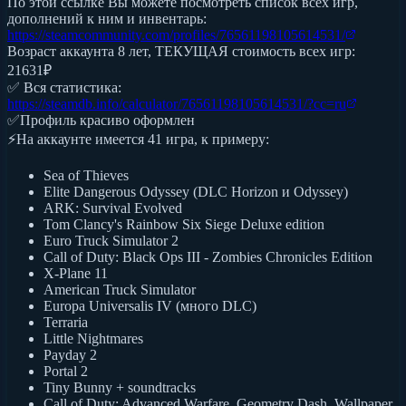
По этой ссылке Вы можете посмотреть список всех игр,
дополнений к ним и инвентарь:
https://steamcommunity.com/profiles/76561198105614531/
Возраст аккаунта 8 лет, ТЕКУЩАЯ стоимость всех игр:
21631₽
✅ Вся статистика:
https://steamdb.info/calculator/76561198105614531/?cc=ru
✅Профиль красиво оформлен
⚡На аккаунте имеется 41 игра, к примеру:
Sea of Thieves
Elite Dangerous Odyssey (DLC Horizon и Odyssey)
ARK: Survival Evolved
Tom Clancy's Rainbow Six Siege Deluxe edition
Euro Truck Simulator 2
Call of Duty: Black Ops III - Zombies Chronicles Edition
X-Plane 11
American Truck Simulator
Europa Universalis IV (много DLC)
Terraria
Little Nightmares
Payday 2
Portal 2
Tiny Bunny + soundtracks
Call of Duty: Advanced Warfare, Geometry Dash, Wallpaper