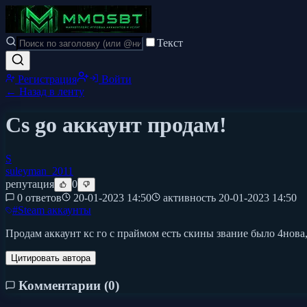
Текст
Регистрация
Войти
← Назад в ленту
Cs go аккаунт продам!
S
suleyman_2011
репутация
0
0 ответов
20-01-2023 14:50
активность
20-01-2023 14:50
#
Steam аккаунты
Продам аккаунт кс го с праймом есть скины звание было 4нова
Цитировать автора
Комментарии (
0
)